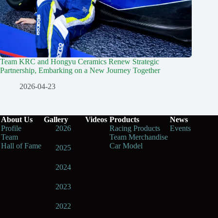
Team KRC and Hongyu Ceramics Renew Strategic
Partnership, Embarking on a New Journey Together
2026-04-23
About Us
Gallery
Videos
Products
News
Profile
2026
Racing Products
Events
Team
Team Merchandise
Hall of Fame
Car Model
2025
2024
2023
2022