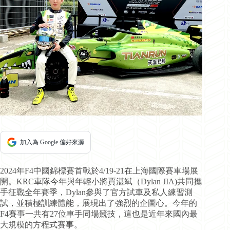
加入為 Google 偏好來源
2024年F4中國錦標賽首戰於4/19-21在上海國際賽車場展
開。KRC車隊今年與年輕小將賈湛斌（Dylan JIA)共同攜
手征戰全年賽季，Dylan參與了官方試車及私人練習測
試，並積極訓練體能，展現出了強烈的企圖心。今年的
F4賽事一共有27位車手同場競技，這也是近年來國內最
大規模的方程式賽事。