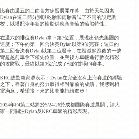
比賽由週五的二節官方練習展開序幕，由於天氣因素
Dylan在這二節分別以乾胎和雨胎嘗試了不同的設定調
校，以搭配今年新的輪胎供應商賽輪的輪胎特性。
在週六的排位賽Dylan拿下第7位置，展現出領先集團的
速度；下午的第一回合決賽Dylan以第9位完賽；週日的
第二回合決賽Dylan以第二位發車，在燈滅起跑後的一號
彎超越前車拿下領先位置，並與後方車輛進行數次精彩
的攻防戰，最終以第9位完成了他的首場F4賽事。
KRC總監康家源表示：Dylan在完全沒有上海賽道的經驗
之下，靠著自身的努力取得相對靠前的成績，我感到相
當滿意，希望接下來的比賽能持續進步！
2024年F4第二站將於5/24-26於成都國際賽道展開，請大
家一同關注Dylan及KRC車隊的精彩表現。