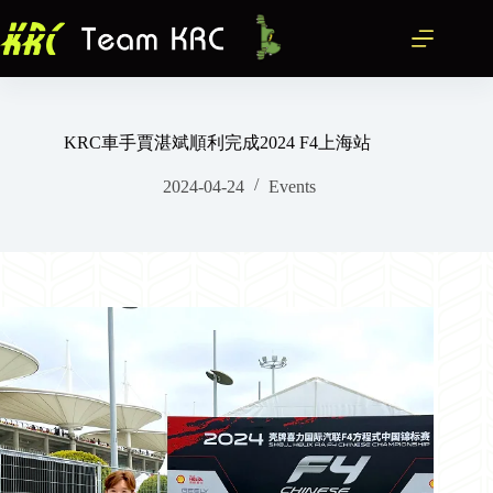
跳
至
主
要
內
容
KRC車手賈湛斌順利完成2024 F4上海站
2024-04-24
Events