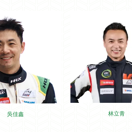
林立青
吳佳鑫