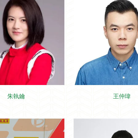
朱執鑰
王仲瑋