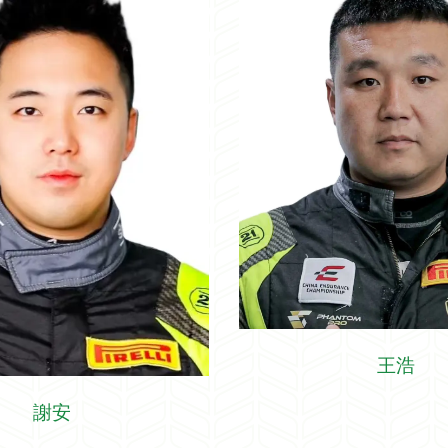
王浩
謝安