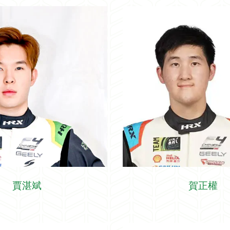
賈湛斌
賀正權