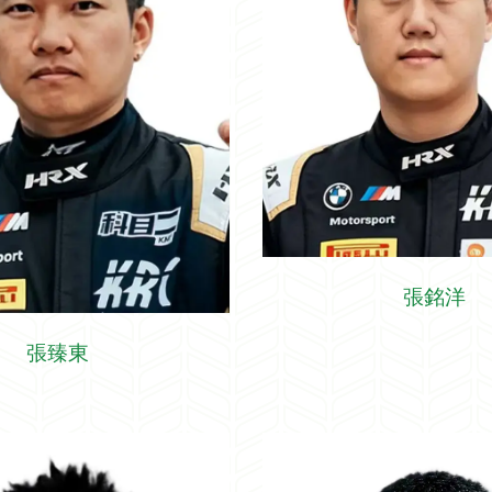
張銘洋
張臻東