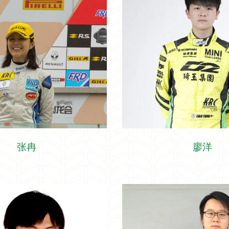
张冉
廖洋