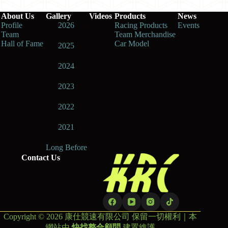
About Us
Gallery
Videos
Products
News
Profile
2026
Racing Products
Events
Team
Team Merchandise
Hall of Fame
Car Model
2025
2024
2023
2022
2021
Long Before
Contact Us
Copyright © 2026 康仕競速有限公司 保留一切權利｜本
網站由
快找整合顧問
建置維護