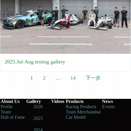
2025.Jul-Aug testing gallery
文
1
2
…
14
下一步
章
分
頁
About Us
Gallery
Videos
Products
News
Profile
2026
Racing Products
Events
Team
Team Merchandise
Hall of Fame
Car Model
2025
2024