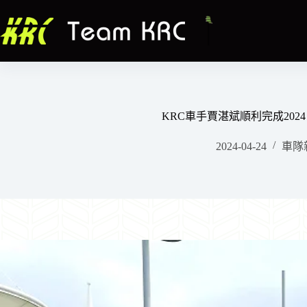
跳
至
主
要
內
容
KRC車手賈湛斌順利完成2024
2024-04-24
車隊