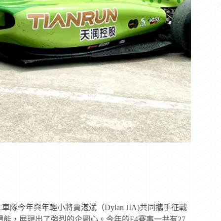
C車隊今年與年輕小將賈湛斌（Dylan JIA)共同攜手征戰
體能，展現出了強烈的企圖心。今年的F4賽事一共有27