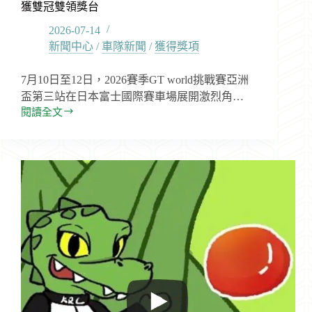
獲雙冠雙領獎台
2026-07-14
新聞中心
/
車隊新聞
/
獲得獎項
7月10日至12日，2026賽季GT world挑戰賽亞洲
盃第三站在日本富士國際賽車場展開激烈角…
閱讀全文
Team
KRC
閃
耀
富
士！
GT
世
界
挑
戰
賽
亞
洲