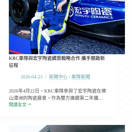
車
登
上
頒
獎
台
KRC車隊與宏宇陶瓷續簽戰略合作 攜手開啟新
征程
2026-04-23
新聞中心
/
車隊新聞
2026年4月22日，KRC車隊參與了宏宇陶瓷在佛
山潭洲的陶瓷展會，作為雙方連續第二年攜…
閱讀全文
KRC
車
隊
與
宏