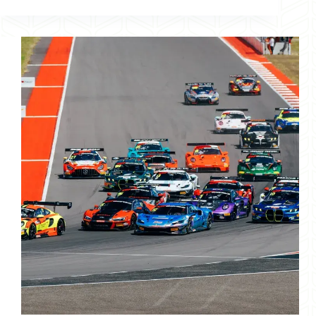
KRC
寧
波
站
再
創
佳
績
賀
正
權
斬
獲
週
末
雙
冠