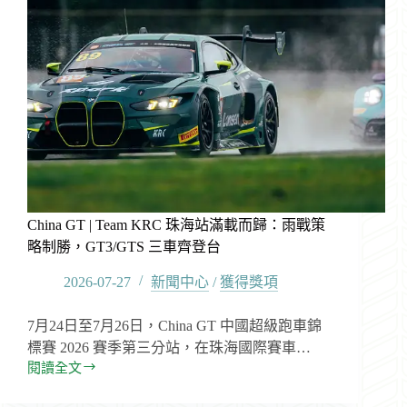
China GT | Team KRC 珠海站滿載而歸：雨戰策
略制勝，GT3/GTS 三車齊登台
2026-07-27
新聞中心
/
獲得獎項
7月24日至7月26日，China GT 中國超級跑車錦
標賽 2026 賽季第三分站，在珠海國際賽車…
閱讀全文
China
GT
|