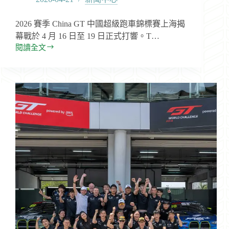
2026 賽季 China GT 中國超級跑車錦標賽上海揭
幕戰於 4 月 16 日至 19 日正式打響。T…
閱讀全文
Team
KRC
圓
滿
完
成
China
GT
上
海
揭
幕
戰
三
車
登
台
屢