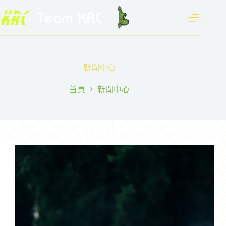
跳
至
主
要
內
容
新聞中心
首頁
新聞中心