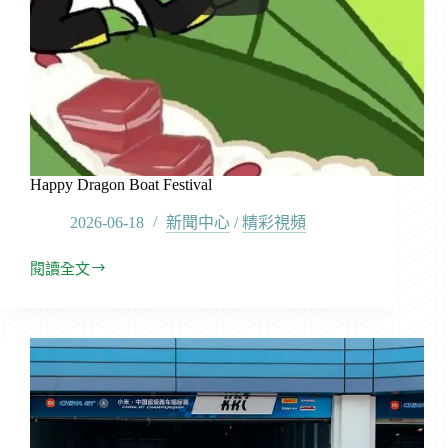
盃
斬
獲
雙
冠
雙
領
獎
台
Happy Dragon Boat Festival
2026-06-18
新聞中心
/
精彩視頻
閱讀全文
Happy
Dragon
Boat
Festival