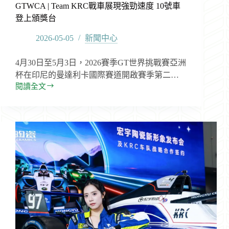
GTWCA | Team KRC戰車展現強勁速度 10號車
登上頒獎台
2026-05-05
新聞中心
4月30日至5月3日，2026賽季GT世界挑戰賽亞洲
杯在印尼的曼達利卡國際賽道開啟賽季第二…
閱讀全文
GTWCA
|
Team
KRC
戰
車
展
現
強
勁
速
度
10
號