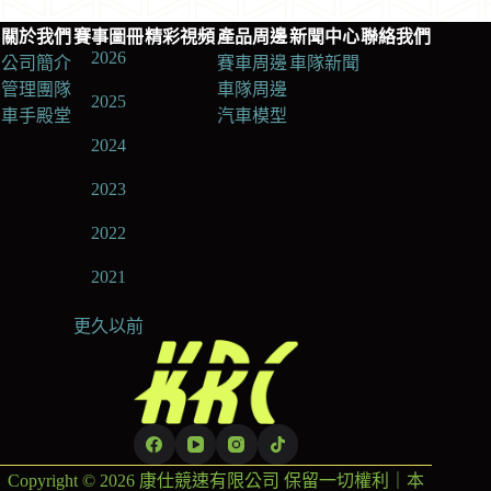
耀，
關於我們
賽事圖冊
精彩視頻
產品周邊
新聞中心
聯絡我們
10
2026
號
公司簡介
賽車周邊
車隊新聞
車
管理團隊
車隊周邊
2025
組
車手殿堂
汽車模型
斬
2024
獲
SILVER-
2023
AM
組
2022
別
冠
2021
軍
更久以前
Copyright © 2026 康仕競速有限公司 保留一切權利｜本