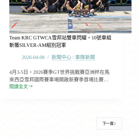
創
佳
績
Team KRC GTWCA雪邦站雙車閃耀，10號車組
斬獲SILVER-AM組別冠軍
2026-04-08
新聞中心
/
車隊新聞
4月3-5日，2026賽季GT世界挑戰賽亞洲杯在馬
來西亞雪邦國際賽車場開啟新賽季首場比賽…
閱讀全文
Team
KRC
GTWCA
雪
邦
站
下一頁
雙
車
閃