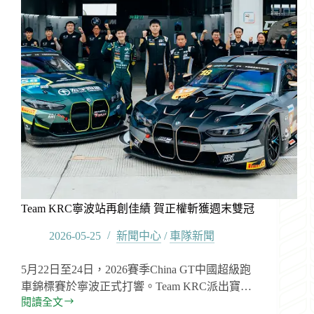
Team KRC寧波站再創佳績 賀正權斬獲週末雙冠
2026-05-25
新聞中心
/
車隊新聞
5月22日至24日，2026賽季China GT中國超級跑
車錦標賽於寧波正式打響。Team KRC派出寶…
閱讀全文
Team