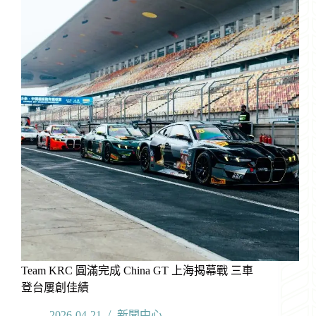
宇
陶
瓷
續
簽
戰
略
合
作
攜
手
開
啟
新
征
程
Team KRC 圓滿完成 China GT 上海揭幕戰 三車
登台屢創佳績
2026-04-21
新聞中心