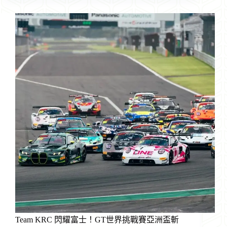
Team
KRC
珠
海
站
滿
載
而
歸：
雨
戰
策
略
制
勝，
GT3/GTS
三
車
齊
登
台
Team KRC 閃耀富士！GT世界挑戰賽亞洲盃斬