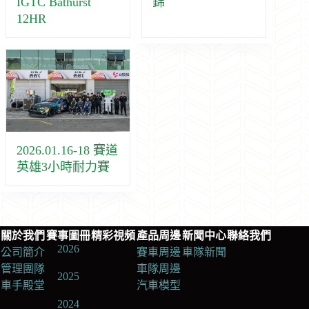
IGTC Bathurst
錦
12HR
2026.01.16-18 賽道
英雄3小時耐力賽
關於我們
賽事圖冊
精彩視頻
產品周邊
新聞中心
聯絡我們
2026
公司簡介
賽車周邊
車隊新聞
管理團隊
車隊周邊
2025
車手殿堂
汽車模型
2024