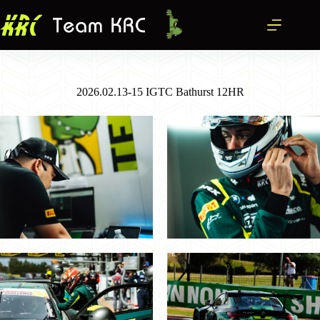
跳
至
主
要
內
2026.02.13-15 IGTC Bathurst 12HR
容