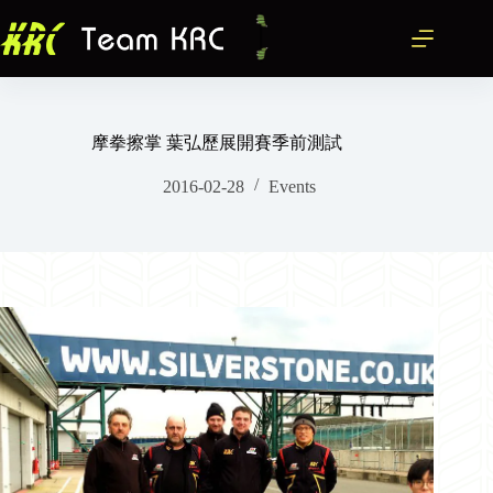
跳
至
主
要
內
容
摩拳擦掌 葉弘歷展開賽季前測試
2016-02-28
Events