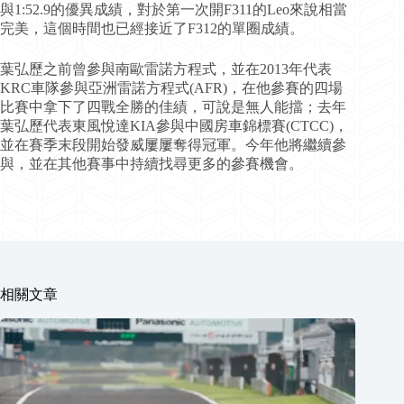
與1:52.9的優異成績，對於第一次開F311的Leo來說相當
完美，這個時間也已經接近了F312的單圈成績。
葉弘歷之前曾參與南歐雷諾方程式，並在2013年代表
KRC車隊參與亞洲雷諾方程式(AFR)，在他參賽的四場
比賽中拿下了四戰全勝的佳績，可說是無人能擋；去年
葉弘歷代表東風悅達KIA參與中國房車錦標賽(CTCC)，
並在賽季末段開始發威屢屢奪得冠軍。今年他將繼續參
與，並在其他賽事中持續找尋更多的參賽機會。
相關文章