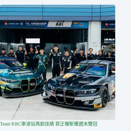
Team KRC寧波站再創佳績 賀正權斬獲週末雙冠