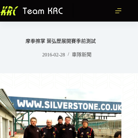
跳
至
主
要
內
容
摩拳擦掌 葉弘歷展開賽季前測試
2016-02-28
車隊新聞