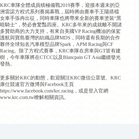
KRC車隊全體成員積極備戰2019賽季，迎接本週末的亞
洲雷諾方程式系列賽揭幕戰，屆時將由賽車手王陽搭檔
女車手張冉出征，同時車隊也將帶來全新的賽車塗裝“黑
暗騎士”，勢必會驚豔四座。KRC多年來的成就離不開諸
多贊助商的大力支持，有來自美國VP Racing機油的保駕
護航與寶島臺灣的紡織品牌MDS，同時還有長期的合作
夥伴全球知名汽車模型品牌Spark，APM Racing與CF
Racing。除了方程式賽事，KRC車隊在房車與GT皆有建
樹，今年車隊將在CTCC以及Blancpain GT Asia繼續發光
發熱。
更多關於KRC的動態，歡迎關注KRC微信公眾號、KRC
康仕競速官方微博與Facebook主頁
https://www.facebook.com/krc.racing，或是登入官網
www.krc.com.tw瞭解相關資訊。