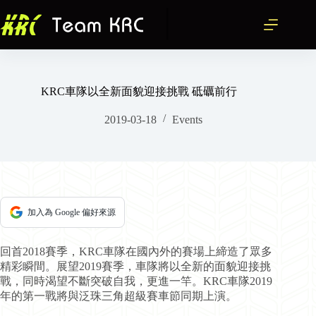
跳
至
主
要
內
容
KRC車隊以全新面貌迎接挑戰 砥礪前行
2019-03-18
Events
加入為 Google 偏好來源
回首2018賽季，KRC車隊在國內外的賽場上締造了眾多
精彩瞬間。展望2019賽季，車隊將以全新的面貌迎接挑
戰，同時渴望不斷突破自我，更進一竿。KRC車隊2019
年的第一戰將與泛珠三角超級賽車節同期上演。