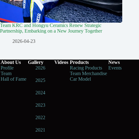
Team KRC and Hongyu Ceramics Renew Strategic
Partnership, Embarking on a New Journey Together
2026-04-23
About Us
Gallery
Videos
Products
News
Profile
2026
Racing Products
Events
Team
Team Merchandise
Hall of Fame
Car Model
2025
2024
2023
2022
2021