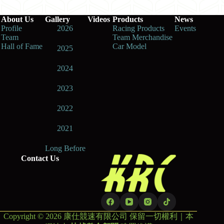
About Us
Gallery
Videos
Products
News
Profile
2026
Racing Products
Events
Team
Team Merchandise
Hall of Fame
Car Model
2025
2024
2023
2022
2021
Long Before
Contact Us
Copyright © 2026 康仕競速有限公司 保留一切權利｜本