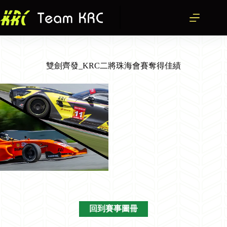
跳
至
主
要
內
容
雙劍齊發_KRC二將珠海會賽奪得佳績
回到賽事圖冊