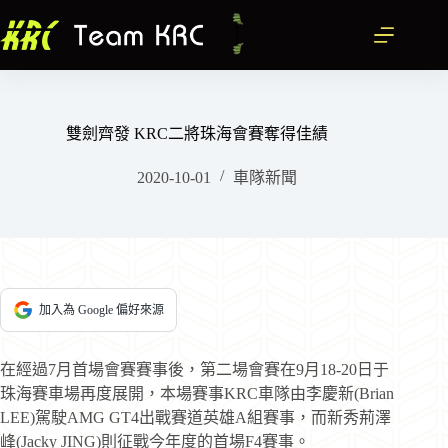
跳
至
主
要
內
容
雙劍齊發 KRC二將珠海會賽奪得佳績
2020-10-01
車隊新聞
加入為 Google 偏好來源
在經過7月首場會賽賽事後，第二場會賽在9月18-20日于
珠海賽車場再度展開，本場賽事KRC車隊由李慶新(Brian
LEE)駕駛AMG GT4出戰賽道英雄A組賽事，而新秀荊澤
峰(Jacky JING)則征戰今年度的首場F4賽事。