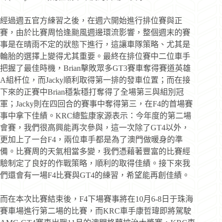
經過週五官方練習之後，在週六開始進行排位賽與正
賽，由於比賽周恰逢颱風週邊環流影響，整個週末的賽
事是在晴雨不定的狀態下進行，這讓車隊策略、尤其是
輪胎的選擇上變得尤其重要。最終在排位賽中二位車手
把握了最佳時機，Brian擊敗眾多GT3賽車奪得賽道英雄
A組杆位，而Jacky順利取得第一排的發車位置；而在接
下來的正賽中Brian穩紮穩打奪得了全場第三與組別冠
軍；Jacky則在四回合的賽事中奪得第三，在F4的首場賽
事中拿下佳績。KRC總監康家源表示：今年度的第二場
會賽，我們很高興能再次參與，這一次除了GT4以外，
更加上了一台F4，兩位車手都是為了澳門做暖身的準
備。比賽周的天氣相當多變，我們憑藉著豐富的比賽經
驗制定了良好的作戰策略，順利的取得佳績。接下來我
們還會有一場F4比賽與GT4的練習，希望能再創佳績。
而在本次比賽結束後，F4下場賽事將在10月6-8日于珠海
賽車場進行第二場的比賽，而KRC車手康哲瑋即將駕駛