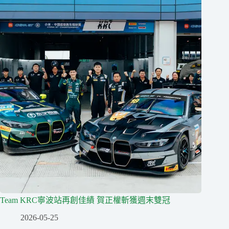
Team KRC寧波站再創佳績 賀正權斬獲週末雙冠
2026-05-25