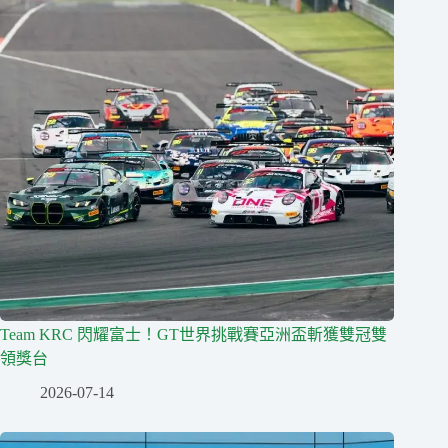
Team KRC 閃耀富士！GT世界挑戰賽亞洲盃斬獲雙冠雙
領獎台
2026-07-14