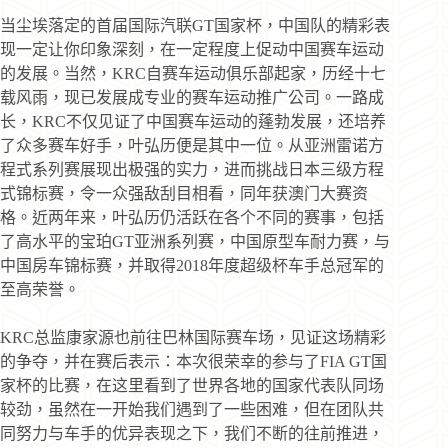
当尘埃落定的首届国际汽联GT国家杯，中国队的精彩表
现一定让你印象深刻，在一定程度上促动中国赛车运动
的发展。当然，KRC自赛车运动俱乐部起家，历经十七
载风雨，现已发展成专业的赛车运动推广公司。一路成
长，KRC不仅见证了中国赛车运动的蓬勃发展，还培养
了众多赛车好手，叶弘历便是其中一位。从亚洲雷诺方
程式系列赛展现出极强的实力，进而挑战日本三级方程
式锦标赛，令一众强敌刮目相看，同年获澳门大赛资
格。近两年来，叶弘历仍活跃在各个不同的赛事，包括
了高水平的宝珀GT亚洲系列赛，中国原型车耐力赛，与
中国房车锦标赛，并取得2018年度超级杯车手总冠军的
至高荣誉。
KRC总监康家源也前往巴林国际赛车场，见证这场精彩
的争夺，并在赛后表示：本次很荣幸的参与了FIA GT国
家杯的比赛，在这里看到了世界各地的国家代表队同场
较劲，虽然在一开始我们遇到了一些困难，但在团队共
同努力与车手的优异表现之下，我们不断的往前推进，