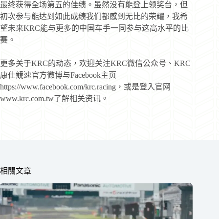
最终获得全场第五的佳绩。虽然没有能登上领奖台，但
初次参与能达到如此成绩我们都感到无比的荣耀，我希
望未来KRC能与更多的中国车手一同参与这高水平的比
赛。
更多关于KRC的动态，欢迎关注KRC微信公众号、KRC
康仕競速官方微博与Facebook主页
https://www.facebook.com/krc.racing，或是登入官网
www.krc.com.tw了解相关资讯。
相關文章