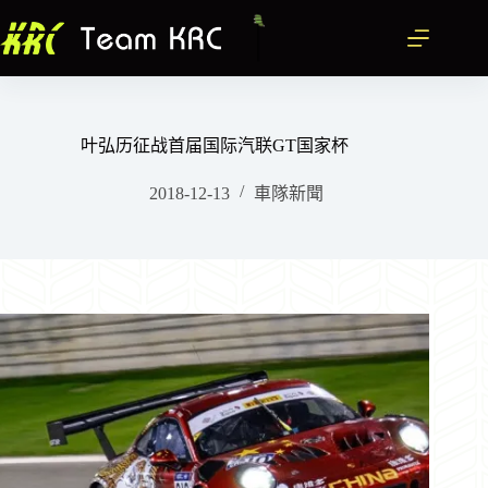
跳
至
主
要
內
容
叶弘历征战首届国际汽联GT国家杯
2018-12-13
車隊新聞