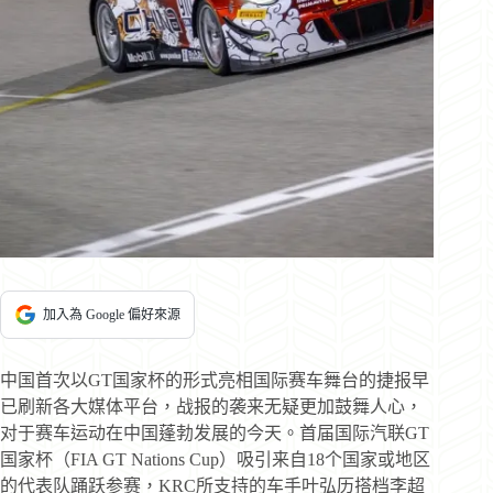
加入為 Google 偏好來源
中国首次以GT国家杯的形式亮相国际赛车舞台的捷报早
已刷新各大媒体平台，战报的袭来无疑更加鼓舞人心，
对于赛车运动在中国蓬勃发展的今天。首届国际汽联GT
国家杯（FIA GT Nations Cup）吸引来自18个国家或地区
的代表队踊跃参赛，KRC所支持的车手叶弘历搭档李超