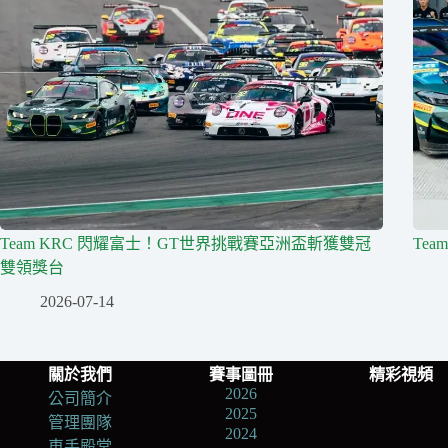
Team KRC 閃耀富士！GT世界挑戰賽亞洲盃斬獲雙冠
Te
雙領獎台
2026-07-14
關於我們
賽事圖冊
精彩視頻
2026
公司簡介
2025
管理團隊
2024
車手殿堂