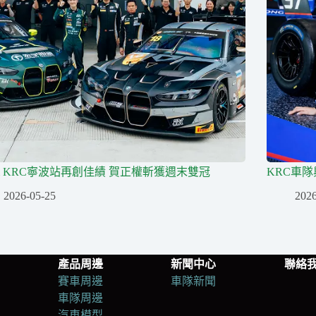
am KRC寧波站再創佳績 賀正權斬獲週末雙冠
KRC車
2026-05-25
2026
產品周邊
新聞中心
聯絡
賽車周邊
車隊新聞
車隊周邊
汽車模型