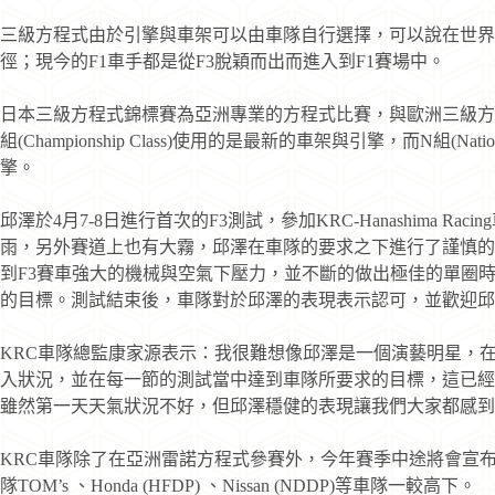
三級方程式由於引擎與車架可以由車隊自行選擇，可以說在世界
徑；現今的F1車手都是從F3脫穎而出而進入到F1賽場中。
日本三級方程式錦標賽為亞洲專業的方程式比賽，與歐洲三級方程式錦標
組(Championship Class)使用的是最新的車架與引擎，而N組(Nat
擎。
邱澤於4月7-8日進行首次的F3測試，參加KRC-Hanashima 
雨，另外賽道上也有大霧，邱澤在車隊的要求之下進行了謹慎的
到F3賽車強大的機械與空氣下壓力，並不斷的做出極佳的單圈
的目標。測試結束後，車隊對於邱澤的表現表示認可，並歡迎邱
KRC車隊總監康家源表示：我很難想像邱澤是一個演藝明星，
入狀況，並在每一節的測試當中達到車隊所要求的目標，這已經
雖然第一天天氣狀況不好，但邱澤穩健的表現讓我們大家都感到
KRC車隊除了在亞洲雷諾方程式參賽外，今年賽季中途將會宣
隊TOM’s 、Honda (HFDP) 、Nissan (NDDP)等車隊一較高下。