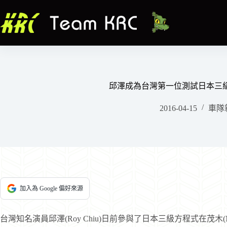
跳
至
主
要
內
容
邱澤成為台灣第一位測試日本三
2016-04-15
車隊
加入為 Google 偏好來源
台灣知名演員邱澤(Roy Chiu)日前參與了日本三級方程式在茂木