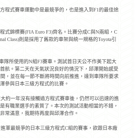
方程式賽車運動中是最競爭的，也是進入到F1的最佳途
賽(FIA Euro F3)齊名。比賽分成C與N兩組，C
ional Class)則是採用了舊款的車架與統一規格的Toyota引
Racing車隊所使用的N組F3賽車。測試首日天公不作美下起大
首航。第二天在天氣狀況良好的情況下，邱澤開始感受
時間，並在每一節不斷將時間向前推進，達到車隊所要求
澤參與日本三級方程式的比賽。
在大約一年沒有接觸過方程式賽車後，仍然可以迅速的進
是有職業選手的素質了。本次的測試活動相當的不錯，
非常滿意，我期待再度與邱澤合作。
布進軍最競爭的日本三級方程式C組的賽事，欲跟日本廠