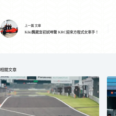
上一篇
文章
Kiki龔葳宜初試啼聲 KRC迎來方程式女車手！
相關文章