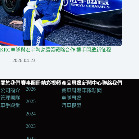
KRC車隊與宏宇陶瓷續簽戰略合作 攜手開啟新征程
2026-04-23
關於我們
賽事圖冊
精彩視頻
產品周邊
新聞中心
聯絡我們
2026
公司簡介
賽車周邊
車隊新聞
管理團隊
車隊周邊
2025
車手殿堂
汽車模型
2024
2023
2022