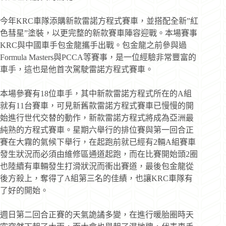
今年KRC車隊添購新款雷諾方程式賽車，並搭配全新”紅
色彗星”塗裝，以更完整的新款賽車陣容迎戰。本場賽事
KRC與中國車手包金龍攜手出戰。包金龍之前參與過
Formula Masters與PCCA等賽事，是一位經驗非常豐富的
車手，這也是他首次駕駛雷諾方程式賽車。
本場參賽有18位車手，其中新款雷諾方程式所在的A組
就有11台賽車，可見新舊款雷諾方程式賽車已慢慢的開
始進行世代交替的動作，新款雷諾方程式將成為亞洲最
純熟的方程式賽車。星期六舉行的排位賽與第一回合正
賽在大霧的氣候下舉行，在起跑前就已經有2輛A組賽車
發生狀況而必須由維修區通道起跑，而在比賽開始頭2圈
也陸續有車輛發生打滑狀況而衝出賽道，最後包金龍從
後方殺上，奪得了A組第三名的佳績，也讓KRC車隊有
了好的開始。
週日第二回合正賽的天氣詭譎多變，在進行暖胎圈時天