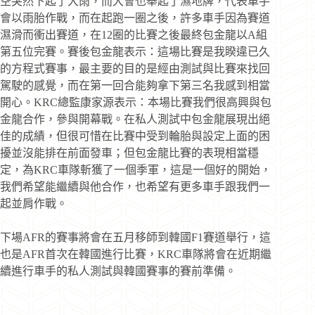
空突然下起了大雨，而大會也舉起了濕地牌，代表車手
會以雨胎作戰，而在起跑一圈之後，許多車手因為賽道
濕滑而衝出賽道，在12圈的比賽之後最終包金龍以A組
第五位完賽。賽後包金龍表示：這場比賽是我睽違已久
的方程式賽事，最主要的目的是經由測試與比賽來找回
駕駛的感覺，而在第一回合能夠拿下第三名我感到相當
開心。KRC總監康家源表示：本場比賽我們很高興與包
金龍合作，參與開幕戰。在私人測試中包金龍展現出絕
佳的成績，但很可惜在比賽中受到輪胎與設定上面的困
擾並沒能排在前面發車；但包金龍比賽的表現相當穩
定，為KRC車隊斬獲了一個季軍，這是一個好的開始，
我們希望能繼續與他合作，也希望有更多車手跟我們一
起並肩作戰。
下場AFR的賽事將會在五月移師到韓國F1賽道舉行，這
也是AFR首次在韓國進行比賽，KRC車隊將會在近期繼
續進行車手的私人測試與韓國賽事的賽前準備。