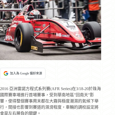
加入為 Google 偏好來源
2016 亞洲雷諾方程式系列賽(AFR Series)在3/18-20於珠海
國際賽車場進行首場賽事，受到華南地區”回南天”影
響，使得整個賽事周末都在大霧與極度潮濕的氣候下舉
行，間接也影響到賽道的濕滑程度，車輛的調校設定將
會是左右勝負的關鍵。