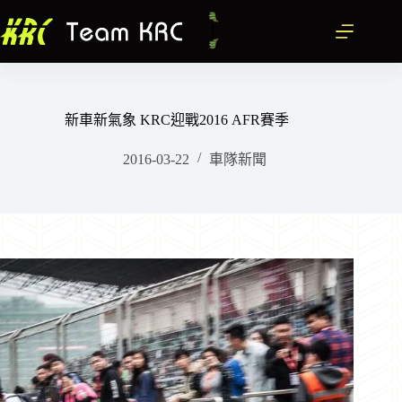
跳
至
主
要
內
容
新車新氣象 KRC迎戰2016 AFR賽季
2016-03-22
車隊新聞