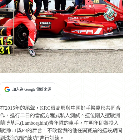
加入為 Google 偏好來源
在2015年的尾聲，KRC很高興與中國好手梁嘉彤共同合
作，進行二日的雷諾方程式私人測試。這位剛入選歐洲
蘭博基尼(Lamborghini)青年隊的車手，在明年即將投入
歐洲GT與F3的舞台，不敢鬆懈的他在開賽前的這段期間
到珠海加緊”練功”進行訓練。