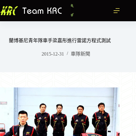
跳
至
主
要
內
容
蘭博基尼青年隊車手梁嘉彤進行雷諾方程式測試
2015-12-31
車隊新聞