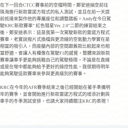
在下一回合CTCC賽事前的空檔時間，鄭安迪抽空前往
珠海進行新款雷諾方程式的私人測試，並且在前一天提
前抵達來製作他的專屬座位和調整踏板。Andy在今日駕
駛KRC新款賽車” 紅色彗星Ver. 2.0”二節的練習結束之
後，鄭安迪表示：這是我第一次駕駛新款的雷諾方程式
賽車，老實說撥片式換檔與更流線的空氣動力學實在是
相當的吸引人，而座艙內部的空間跟舊款比較起來也相
當舒適，會讓人有種像在駕駛F1的感覺，整體來說新款
賽車讓車手更能夠挑戰自己的駕駛極限，不論是在直線
或是在彎中都能夠給予更好的操控性能，我很期待明年
能夠駕駛這款賽車來參與更高級別的賽事。
KRC在今年的AFR賽季結束之後已經開始在著手準備明
年的賽季，並會開始進行新款雷諾方程式的增添計劃與
車手的冬季測試安排，也請大家持續關注KRC的表現！