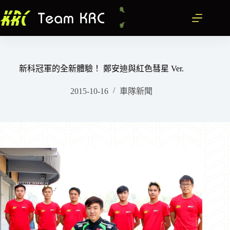
跳
至
主
要
內
容
新科冠軍的全新體驗！ 鄭安迪與紅色彗星 Ver.
2015-10-16
車隊新聞