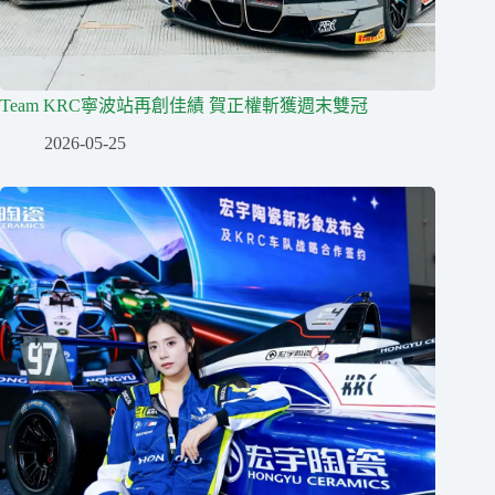
Team KRC寧波站再創佳績 賀正權斬獲週末雙冠
2026-05-25