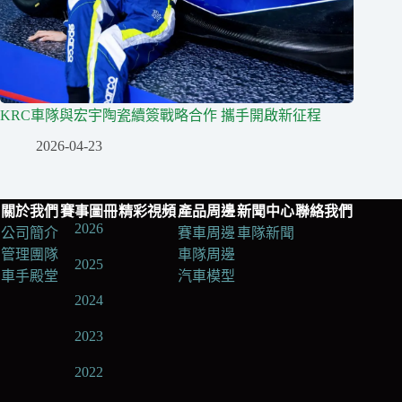
KRC車隊與宏宇陶瓷續簽戰略合作 攜手開啟新征程
2026-04-23
關於我們
賽事圖冊
精彩視頻
產品周邊
新聞中心
聯絡我們
2026
公司簡介
賽車周邊
車隊新聞
管理團隊
車隊周邊
2025
車手殿堂
汽車模型
2024
2023
2022