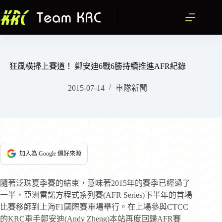
跳
至
主
要
內
容
狂風橫掃上賽道！ 鄭安迪6戰6勝持續推進AFR紀錄
2015-07-14
車隊新聞
加入為 Google 偏好來源
隨著泛珠夏季賽的結束，意味著2015年的賽季已經過了
一半，亞洲雷諾方程式系列賽(AFR Series)下半年的首場
比賽移師到上海F1國際賽車場舉行。在上場參與CTCC
的KRC車手鄭安迪(Andy Zheng)本站再度回歸AFR賽