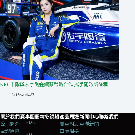
KRC車隊與宏宇陶瓷續簽戰略合作 攜手開啟新征程
2026-04-23
關於我們
賽事圖冊
精彩視頻
產品周邊
新聞中心
聯絡我們
2026
公司簡介
賽車周邊
車隊新聞
管理團隊
車隊周邊
2025