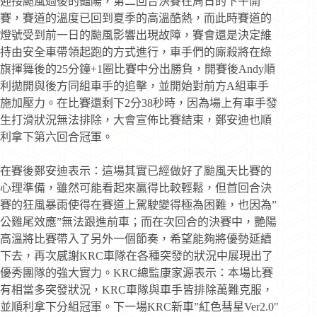
迎接颱風過後的豔陽，第二回合決賽在周日的下午開
賽，賽道的溫度已回到夏季的高溫酷熱，而此時賽道的
燈號受到前一日的颱風影響出現故障，賽會還是決定維
持由安全車帶領起跑的方式進行，車手們的廝殺將在綠
旗揮舞後的25分鐘+1圈比賽中分出勝負，開賽後Andy順
利拋開與後方同組車手的追擊，並開始對前方A組車手
施加壓力。在比賽還剩下2分38秒時，因為場上有車手發
生打滑狀況無法排除，大會宣佈比賽結束，鄭安迪也順
利拿下第六回合冠軍。
在賽後鄭安迪表示：這場其實已經做好了颱風天比賽的
心理準備，雖然可能看起來贏得比較輕鬆，但首回合決
賽的狂風暴雨使得在賽道上駕駛變得極為困難，也因為”
公雞尾效應”無法跟進前車；而在次回合的決賽中，艷陽
高溫將比賽帶入了另外一個節奏，希望能夠將優勢延續
下去，再次感謝KRC車隊在各種突發的狀況中展現出了
優秀團隊的強大實力。KRC總監康家源表示：本場比賽
有相當多突發狀況，KRC車隊與車手皆排除萬難克服，
並順利拿下分組冠軍。下一場KRC新車”紅色彗星Ver2.0″