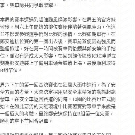
事，與車隊共同爭取榮耀。
本周的賽事遭遇到超強颱風燦鴻影響，在周五的官方練
習後，周六上午開始的排位賽便伴隨著強風陣雨，但這
並不影響參賽選手們對比賽的熱情，比賽如期舉行。在
鄭安迪排位賽的第一圈出去後，賽車前蓋便因為強風而
整個掀起，好在第一時間被賽車倒後鏡與鄭安迪的手擋
住，並沒有造成太大影響，在回到維修區後KRC車隊立
刻為鄭安迪裝上了備用車頭蓋繼續上場，最後順利取得
B組竿位。
周六下午的第一回合決賽也在狂風大雨中進行，為了安
全方面的考量，大會決定採用以安全車帶領的動態起跑
發車，在安全車返回賽道的同時，10圈的比賽也正式開
始。在如此惡劣的天氣環境中比賽著實對眾車手來說是
一個極大的考驗，最終鄭安迪保持在B組第一位完賽，
順利的拿下首回合冠軍。