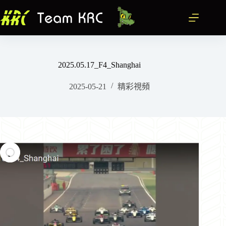
跳
至
主
要
內
2025.05.17_F4_Shanghai
容
2025-05-21
精彩視頻