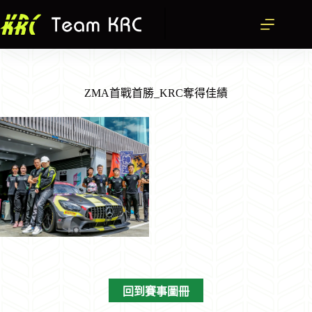
跳
至
主
要
內
容
ZMA首戰首勝_KRC奪得佳績
回到賽事圖冊