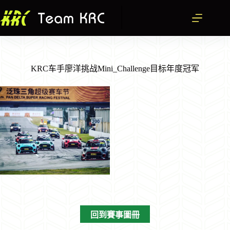
跳
至
主
要
內
容
KRC车手廖洋挑战Mini_Challenge目标年度冠军
回到賽事圖冊