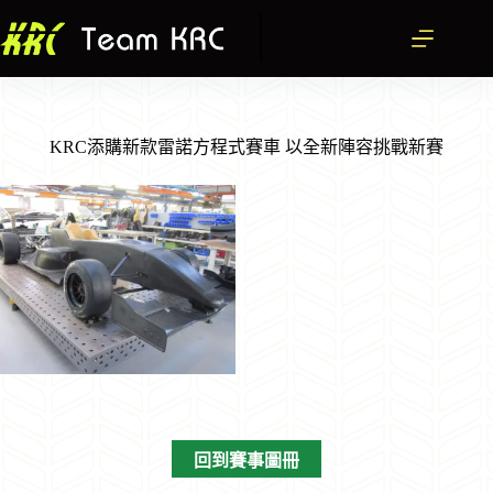
跳
至
主
要
內
容
KRC添購新款雷諾方程式賽車 以全新陣容挑戰新賽
回到賽事圖冊