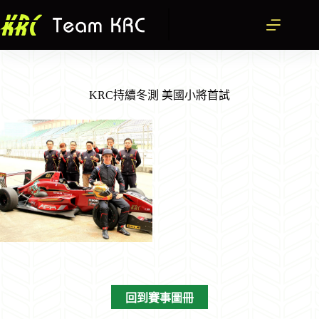
跳
至
主
要
內
容
KRC持續冬測 美國小將首試
回到賽事圖冊