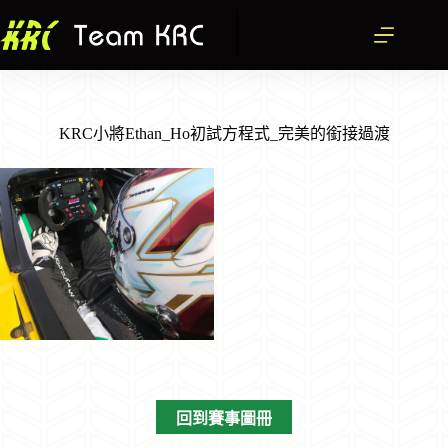
跳
至
主
要
內
容
KRC小將Ethan_Ho初試方程式_完美的銜接過渡
回到賽事圖冊