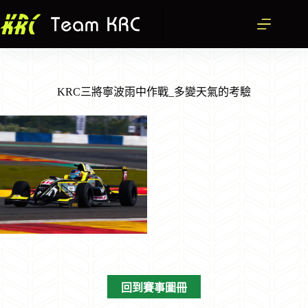
跳
至
主
要
內
容
KRC三將寧波雨中作戰_多變天氣的考驗
回到賽事圖冊