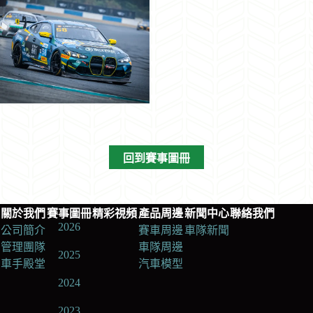
回到賽事圖冊
關於我們
賽事圖冊
精彩視頻
產品周邊
新聞中心
聯絡我們
2026
公司簡介
賽車周邊
車隊新聞
管理團隊
車隊周邊
2025
車手殿堂
汽車模型
2024
2023