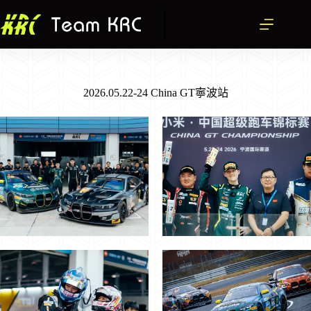
跳
至
主
要
內
容
2026.05.22-24 China GT寧波站