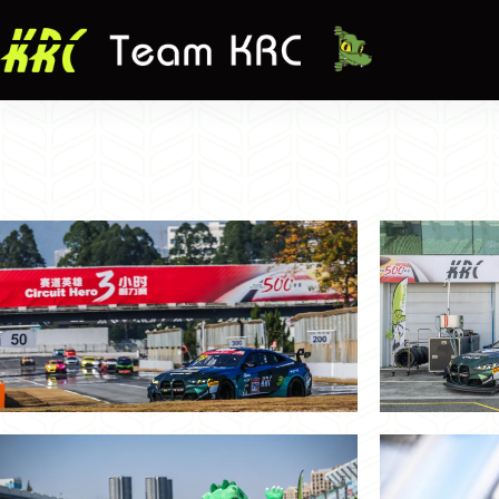
跳
至
主
要
內
容