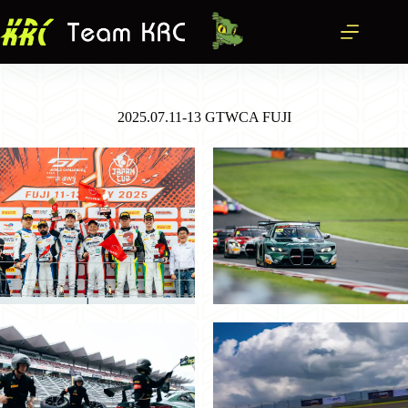
跳
至
主
要
內
2025.07.11-13 GTWCA FUJI
容