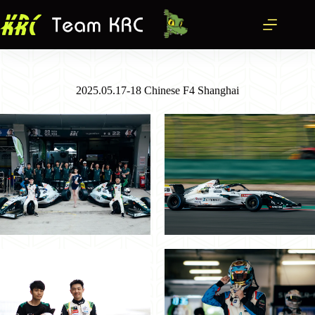
跳
至
主
要
內
2025.05.17-18 Chinese F4 Shanghai
容