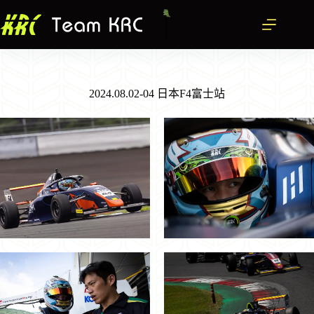
跳
至
主
要
內
容
2024.08.02-04 日本F4富士站