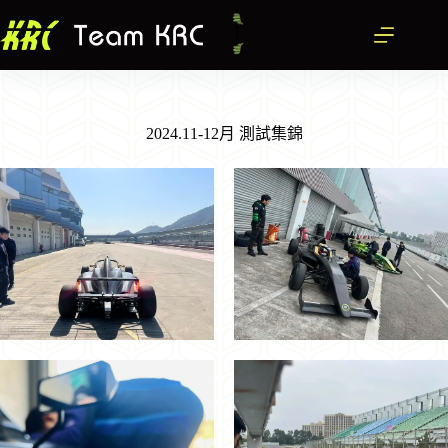
跳
至
主
要
內
容
2024.11-12月 測試集錦