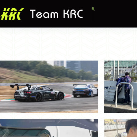
跳
至
主
要
內
容