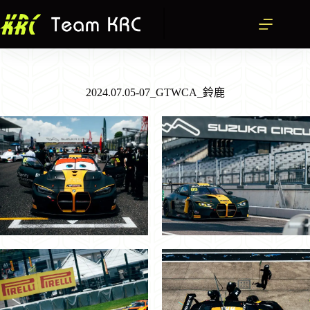
跳
至
主
要
內
容
2024.07.05-07_GTWCA_鈴鹿