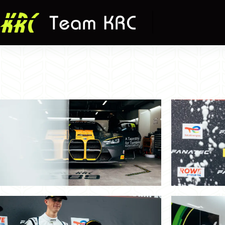
跳
至
主
要
內
容