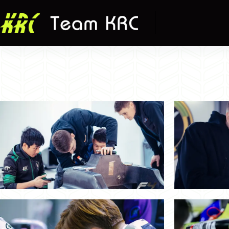
跳
至
主
要
內
容