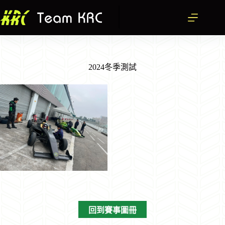
跳
至
主
要
內
容
2024冬季測試
回到賽事圖冊