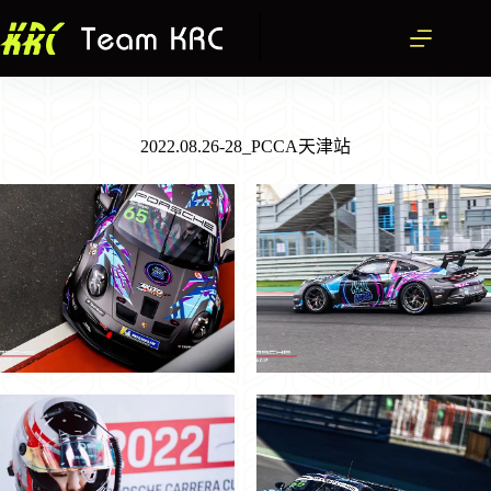
跳
至
主
要
內
容
2022.08.26-28_PCCA天津站