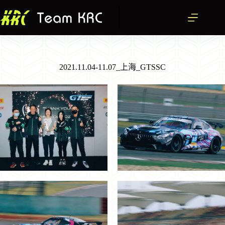
跳
至
主
要
內
容
2021.11.04-11.07_上海_GTSSC