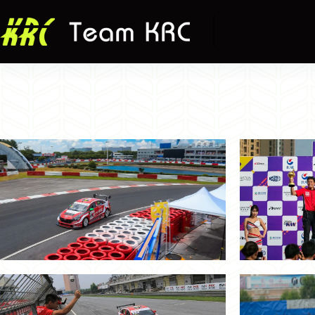
跳
至
主
要
內
容