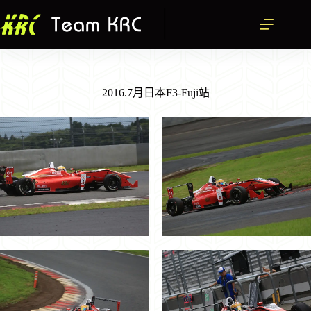
跳
至
主
要
內
容
2016.7月日本F3-Fuji站