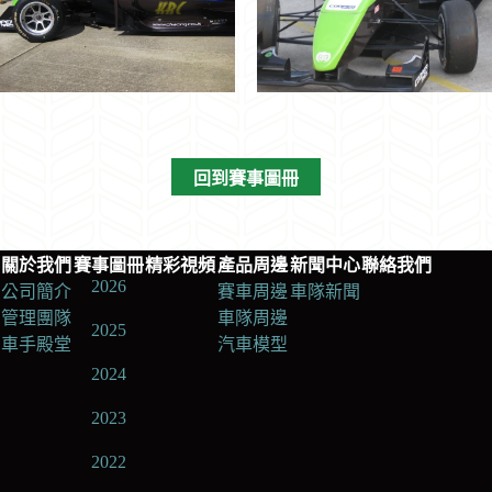
回到賽事圖冊
關於我們
賽事圖冊
精彩視頻
產品周邊
新聞中心
聯絡我們
2026
公司簡介
賽車周邊
車隊新聞
管理團隊
車隊周邊
2025
車手殿堂
汽車模型
2024
2023
2022