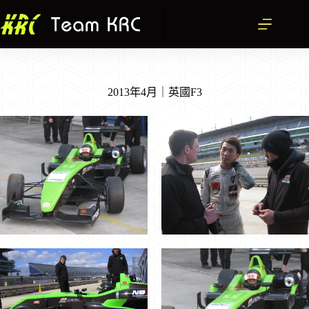
跳
至
主
要
內
容
2013年4月｜英國F3