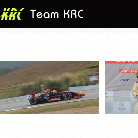
跳
至
主
要
內
容