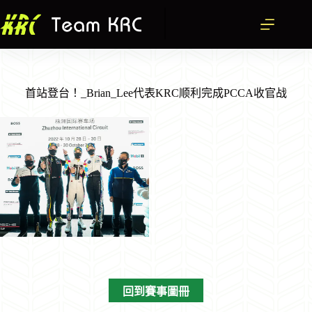
跳
至
主
要
內
容
首站登台！_Brian_Lee代表KRC顺利完成PCCA收官战
回到賽事圖冊