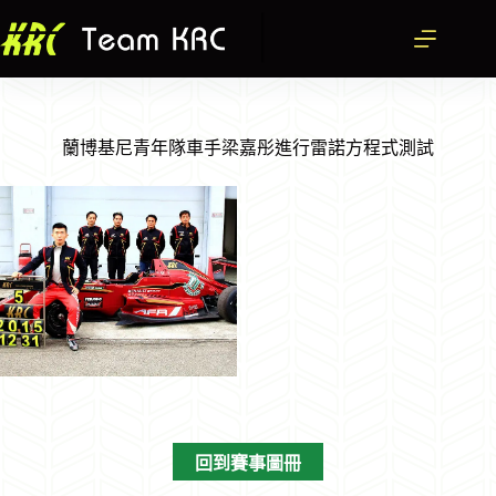
跳
至
主
要
內
容
蘭博基尼青年隊車手梁嘉彤進行雷諾方程式測試
回到賽事圖冊