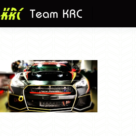
跳
至
主
要
內
容