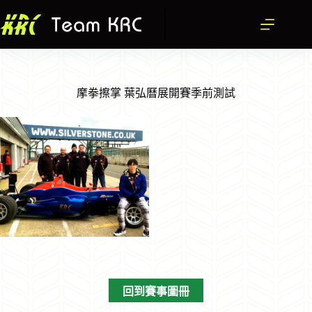
跳
至
主
要
內
容
摩拳擦掌 葉弘曆展開賽季前測試
回到賽事圖冊