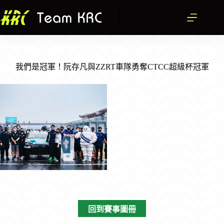
跳
至
主
要
內
容
我們是冠軍！阮存凡與ZZRT車隊勇奪CTCC超級杯冠軍
回到賽事圖冊