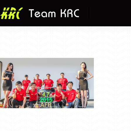
跳
至
主
要
內
容