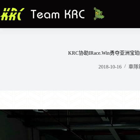
跳
至
主
要
內
容
KRC协助IRace.Win勇夺亚洲宝
2018-10-16
車隊