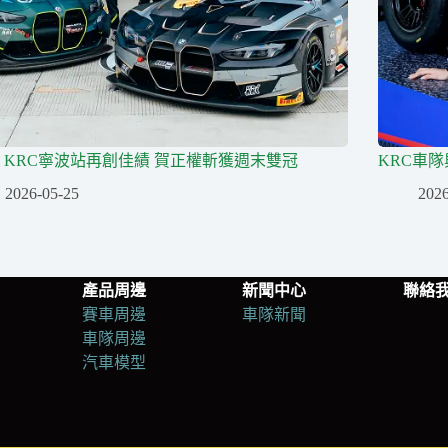
am KRC寧波站再創佳績 賀正權斬獲週末雙冠
KRC車
2026-05-25
2026
產品周邊
新聞中心
聯絡
賽車周邊
車隊新聞
車隊周邊
汽車模型