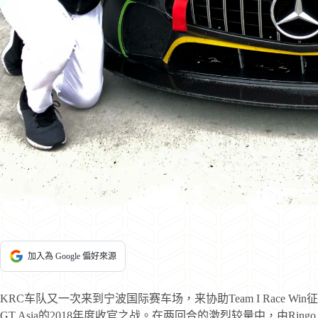
加入為 Google 偏好來源
KRC车队又一次来到宁波国际赛车场，来协助Team I Race Win征战亚洲
GT Asia的2018年度收官之战。在两回合的激烈较量中，由Ringo C