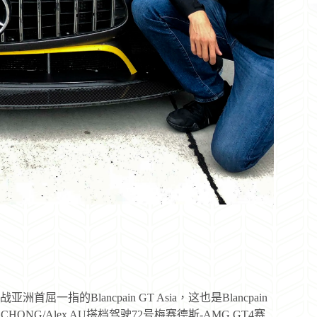
首屈一指的Blancpain GT Asia，这也是Blancpain
HONG/Alex AU搭档驾驶72号梅赛德斯-AMG GT4赛