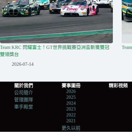
Team KRC 閃耀富士！GT世界挑戰賽亞洲盃斬獲雙冠
Te
雙領獎台
2026-07-14
關於我們
賽事圖冊
精彩視頻
2026
公司簡介
2025
管理團隊
2024
車手殿堂
2023
2022
2021
更久以前