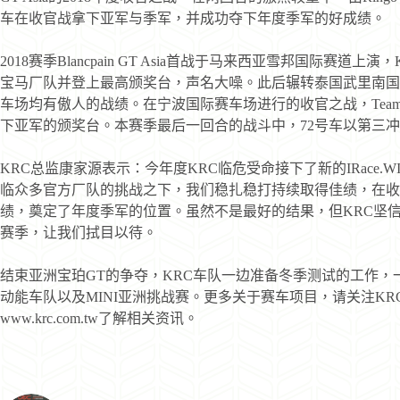
车在收官战拿下亚军与季军，并成功夺下年度季军的好成绩。
2018赛季Blancpain GT Asia首战于马来西亚雪邦国际赛道上演，
宝马厂队并登上最高颁奖台，声名大噪。此后辗转泰国武里南国
车场均有傲人的战绩。在宁波国际赛车场进行的收官之战，Team I
下亚军的颁奖台。本赛季最后一回合的战斗中，72号车以第三
KRC总监康家源表示：今年度KRC临危受命接下了新的IRace.
临众多官方厂队的挑战之下，我们稳扎稳打持续取得佳绩，在收
绩，奠定了年度季军的位置。虽然不是最好的结果，但KRC坚信在20
赛季，让我们拭目以待。
结束亚洲宝珀GT的争夺，KRC车队一边准备冬季测试的工作，一
动能车队以及MINI亚洲挑战赛。更多关于赛车项目，请关注K
www.krc.com.tw了解相关资讯。